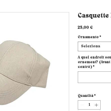
Casquette 
Prezzo
25,00 €
Ornamento
*
Seleziona
A quel endroit sou
ornement? (Avant 
centré)
*
Quantità
*