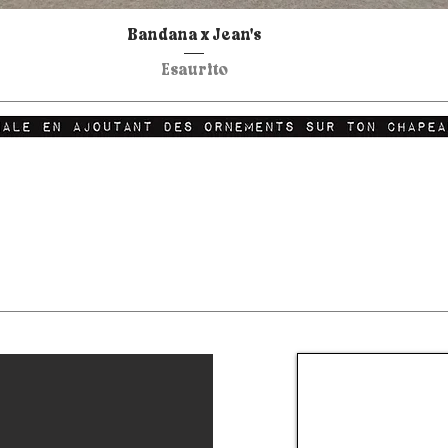
Vista rapida
Bandana x Jean's
Esaurito