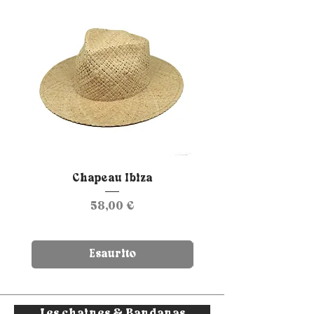
Chapeau Ibiza
Chapeau Charly B
Prezzo
58,00 €
Esaurito
Les chaines & Bandanas