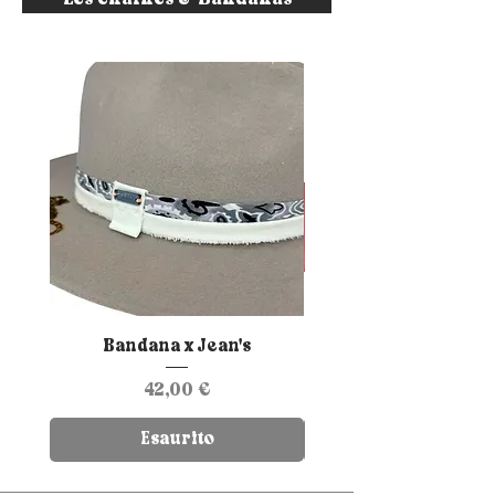
Bandana x Jean's
Bandana & Chai
Prezzo
42,00 €
Esaurito