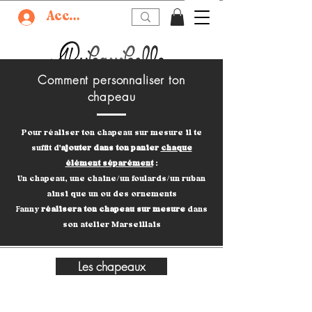
Accedi
Comment personnaliser ton
chapeau
Pour réaliser ton chapeau sur mesure il te
suffit d'
ajouter
dans ton panier
chaque
élément séparément
:
Un chapeau, une chaine/un foulards/un ruban
ainsi que un ou des ornements
Fanny
réalisera ton chapeau sur mesure
dans
son atelier Marseillais
Les chapeaux