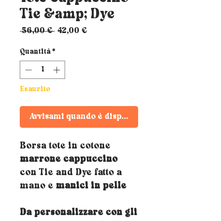
Tie &amp; Dye
Prezzo
Prezzo
 56,00 € 
42,00 €
regolare
scontato
Quantità
*
Esaurito
Avvisami quando è disponibile
Borsa tote in cotone
marrone cappuccino
con Tie and Dye fatto a
mano e
manici in pelle
Da personalizzare con gli