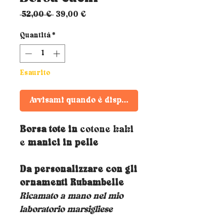
Prezzo
Prezzo
 52,00 € 
39,00 €
regolare
scontato
Quantità
*
Esaurito
Avvisami quando è disponibile
Borsa tote in
cotone kaki
e
manici in pelle
Da personalizzare con gli
ornamenti Rubambelle
Ricamato a mano nel mio
laboratorio marsigliese