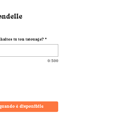
ondelle
haites tu ton tatouage?
*
0/500
quando è disponibile