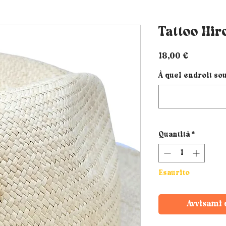
Tattoo Hir
Prezzo
18,00 €
À quel endroit sou
Quantità
*
Esaurito
Avvisami 