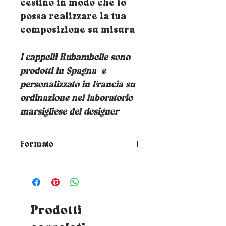
cestino in modo che io
possa realizzare la tua
composizione su misura
I cappelli Rubambelle sono
prodotti in Spagna
e
personalizzato in Francia su
ordinazione nel laboratorio
marsigliese del designer
Formato
Come scegliere la taglia del tuo
cappello?
Per conoscere la tua
taglia, basta posizionare un
metro a nastro intorno alla
testa nel punto in cui si
Prodotti
desidera appoggiare il cappello