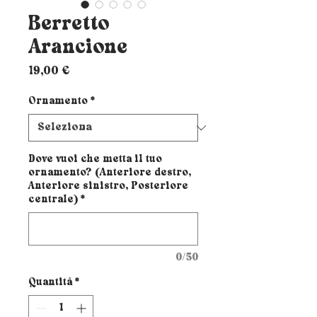
Berretto
Arancione
Prezzo
19,00 €
Ornamento
*
Dove vuoi che metta il tuo
ornamento? (Anteriore destro,
Anteriore sinistro, Posteriore
centrale)
*
0/50
Quantità
*