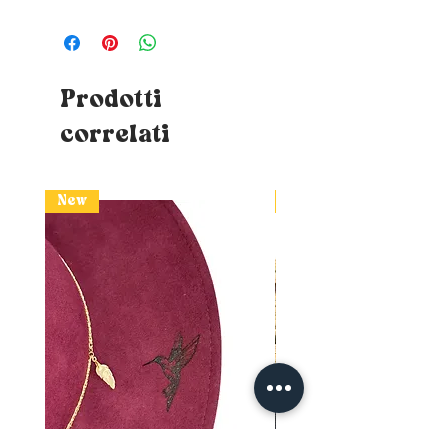
? Tutte le creazioni Rubambelle
sono realizzate su ordinazione
a mano nel laboratorio
marsigliese del designer. Il
tempo di produzione e di
Prodotti
ricezione varia quindi a
correlati
seconda del portafoglio ordini.
New
New